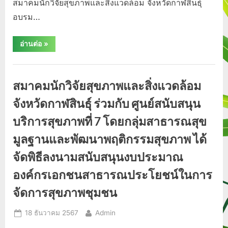
สมาคมนักวิจัยสุขภาพและสิ่งแวดล้อม จังหวัดกาฬสินธุ์
อบรม…
“สมาคม
อ่านต่อ
»
นัก
วิจัย
สุขภาพ
กิจกรรม/
และ
สิ่ง
ประชาสัมพันธ์
สมาคมนักวิจัยสุขภาพและสิ่งแวดล้อม
แวดล้อม
จังหวัด
กาฬสินธุ์
จังหวัดกาฬสินธุ์ ร่วมกับ ศูนย์สนับสนุน
อบรม
เชิง
บริการสุขภาพที่​ 7 โดยกลุ่มสาธารณสุข
ปฏิบัติ
การ
การ
มูลฐานและพัฒนาพฤติกรรมสุขภาพ​ ได้
พัฒนา
และ
จัดพิธีลงนามสนับสนุนงบประมาณ
จัด
ทำ
ผล
องค์กรเอกชนสาธารณประโยชน์ในการ
งาน
วิชาการ
จัดการสุขภาพชุมชน
ใน
สาย
งาน
Posted
By
18 ธันวาคม 2567
Admin
วิทยาศาสตร์
และ
on