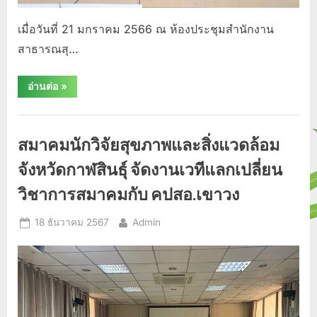
การ
จัดการ
สุขภาพ
เมื่อวันที่ 21 มกราคม 2566 ณ ห้องประชุมสำนักงาน
ชุมชน”
สาธารณสุ…
“สมาคม
อ่านต่อ
»
นัก
วิจัย
สุขภาพ
กิจกรรม/
และ
สิ่ง
ประชาสัมพันธ์
สมาคมนักวิจัยสุขภาพและสิ่งแวดล้อม
แวดล้อม
จังหวัด
กาฬสินธุ์
จังหวัดกาฬสินธุ์ จัดงานเวทีแลกเปลี่ยน
จัด
ประชุม
วิชาการสมาคมกับ คปสอ.เขาวง
เชิง
ปฏิบัติ
การเต
Posted
By
18 ธันวาคม 2567
Admin
รี
ยม
on
ผล
งาน
วิจัย
เพื่อ
เข้า
สู่
สาย
งาน”