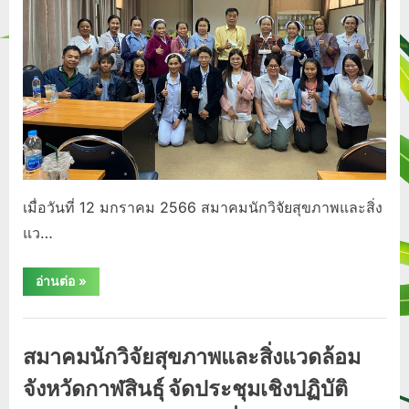
เมื่อวันที่ 12 มกราคม 2566 สมาคมนักวิจัยสุขภาพและสิ่ง
แว…
“สมาคม
อ่านต่อ
»
นัก
วิจัย
สุขภาพ
กิจกรรม/
และ
สิ่ง
ประชาสัมพันธ์
สมาคมนักวิจัยสุขภาพและสิ่งแวดล้อม
แวดล้อม
จังหวัด
กาฬสินธุ์
จังหวัดกาฬสินธุ์ จัดประชุมเชิงปฏิบัติ
จัด
งาน