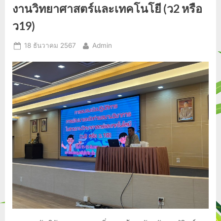
2567
งานวิทยาศาสตร์และเทคโนโยี (ว2 หรือ
ว19)
Posted
By
18 ธันวาคม 2567
Admin
on