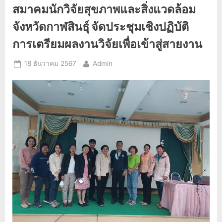
สิ่ง
ประชาสัมพันธ์
สมาคมนักวิจัยสุขภาพและสิ่งแวดล้อม
แวดล้อม
จังหวัด
กาฬสินธุ์
จังหวัดกาฬสินธุ์ จัดประชุมเชิงปฏิบัติ
ร่วม
กับ
การเตรียมผลงานวิจัยเพื่อเข้าสู่สายงาน
ศูนย์
สนับสนุน
บริการ
Posted
By
18 ธันวาคม 2567
Admin
สุขภาพ
ที่​
on
7
โดย
กลุ่ม
สาธารณสุข
มูลฐาน
และ
พัฒนา
พฤติกรรม
สุขภาพ​
ได้
จัด
พิธี
ลง
นาม
สนับสนุน
งบ
ประมาณ
องค์กร
เอกชน
สาธารณประโยชน์
ใน