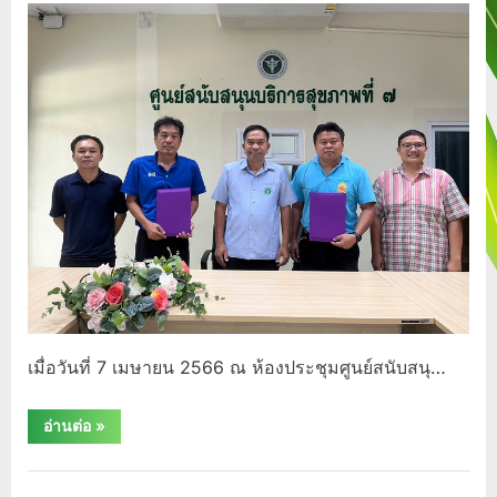
เทค
โน
โยี
(ว2
หรือ
ว19)”
เมื่อวันที่​ 7​ เมษายน​ 2566​ ณ​ ห้องประชุมศูนย์สนับสนุ…
“สมาคม
อ่านต่อ
»
นัก
วิจัย
สุขภาพ
กิจกรรม/
และ