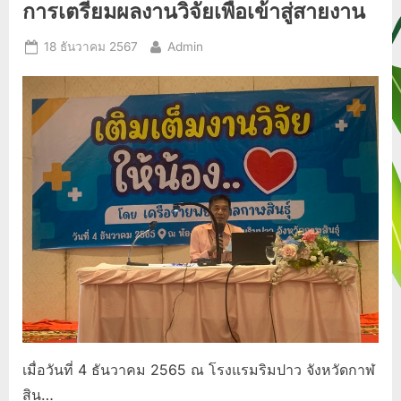
การเตรียมผลงานวิจัยเพื่อเข้าสู่สายงาน
เวที
แลก
เปลี่ยน
Posted
By
18 ธันวาคม 2567
Admin
วิชาการ
สมาคม
on
กับ
คปสอ.เขาวง”
เมื่อวันที่ 4 ธันวาคม 2565 ณ โรงแรมริมปาว จังหวัดกาฬ
สิน…