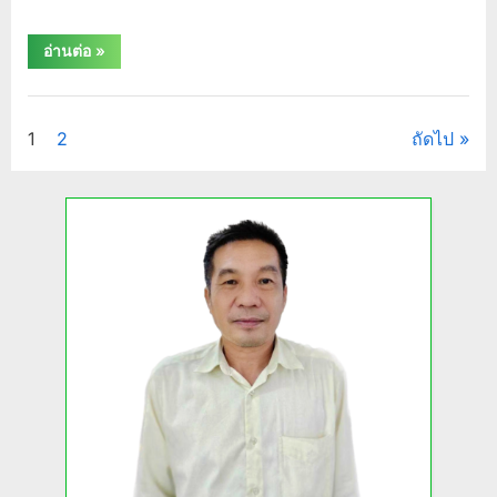
“สมาคม
อ่านต่อ
»
นัก
วิจัย
สุขภาพ
กิจกรรม/
และ
สิ่ง
ประชาสัมพันธ์
Posts
1
2
ถัดไป
แวดล้อม
จังหวัด
กาฬสินธุ์
pagination
จัด
ประชุม
เชิง
ปฏิบัติ
การเต
รี
ยม
ผล
งาน
วิจัย
เพื่อ
เข้า
สู่
สาย
งาน”