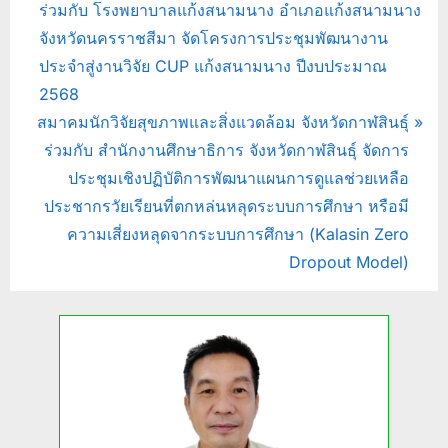
r
ร่วมกับ โรงพยาบาลแก้งสนามนาง อำเภอแก้งสนามนาง
เรื่อง
e
จังหวัดนครราชสีมา จัดโครงการประชุมพัฒนางาน
v
ประจำสู่งานวิจัย CUP แก้งสนามนาง ปีงบประมาณ
i
2568
N
o
สมาคมนักวิจัยสุขภาพและสิ่งแวดล้อม จังหวัดกาฬสินธุ์
e
u
ร่วมกับ สำนักงานศึกษาธิการ จังหวัดกาฬสินธุ์ จัดการ
x
s
ประชุมเชิงปฏิบัติการพัฒนาแผนการดูแลช่วยเหลือ
t
P
ประชากรวัยเรียนที่ตกหล่นหลุดระบบการศึกษา หรือมี
P
o
ความเสี่ยงหลุดจากระบบการศึกษา (Kalasin Zero
o
s
Dropout Model)
s
t
t
:
: