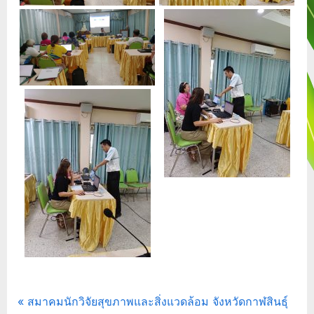
กิจกรรม/
แนะแนว
P
สมาคมนักวิจัยสุขภาพและสิ่งแวดล้อม จังหวัดกาฬสินธุ์
ประชาสัมพันธ์