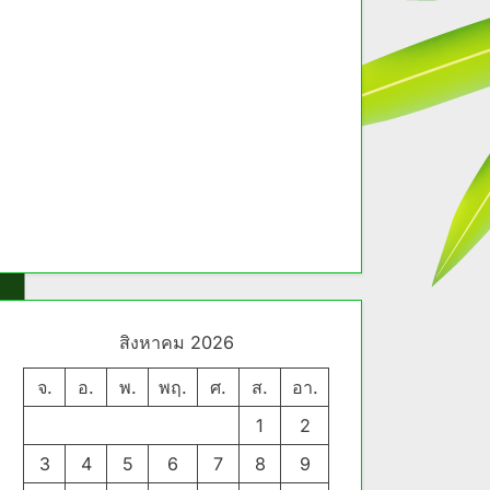
สิงหาคม 2026
จ.
อ.
พ.
พฤ.
ศ.
ส.
อา.
1
2
3
4
5
6
7
8
9