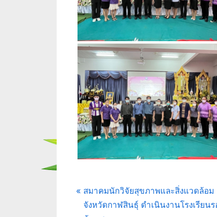
กิจกรรม/
แนะแนว
P
สมาคมนักวิจัยสุขภาพและสิ่งแวดล้อม
ประชาสัมพันธ์
r
จังหวัดกาฬสินธุ์ ดำเนินงานโรงเรียนรอ
เรื่อง